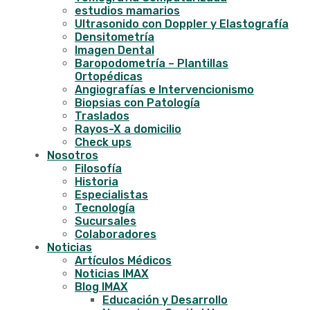
estudios mamarios
Ultrasonido con Doppler y Elastografía
Densitometría
Imagen Dental
Baropodometría – Plantillas
Ortopédicas
Angiografías e Intervencionismo
Biopsias con Patología
Traslados
Rayos-X a domicilio
Check ups
Nosotros
Filosofía
Historia
Especialistas
Tecnología
Sucursales
Colaboradores
Noticias
Artículos Médicos
Noticias IMAX
Blog IMAX
Educación y Desarrollo