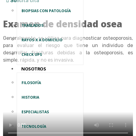
Solicita cita
BIOPSIAS CON PATOLOGÍA
Examen de densidad osea
TRASLADOS
Generalmente, se utiliza para diagnosticar osteoporosis,
RAYOS-X A DOMICILIO
para evaluar el riesgo que tiene un individuo de
desarrollar fracturas debidas a la osteoporosis, es
CHECK UPS
simple, rápida, y no es invasiva.
NOSOTROS
FILOSOFÍA
HISTORIA
ESPECIALISTAS
TECNOLOGÍA