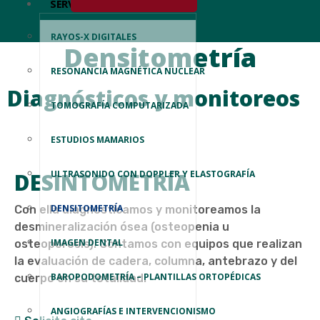
SERVICIOS
RAYOS-X DIGITALES
Densitometría
RESONANCIA MAGNÉTICA NUCLEAR
Diagnósticos y monitoreos
TOMOGRAFÍA COMPUTARIZADA
ESTUDIOS MAMARIOS
DESINTOMETRÍA
ULTRASONIDO CON DOPPLER Y ELASTOGRAFÍA
DENSITOMETRÍA
Con ella diagnosticamos y monitoreamos la
desmineralización ósea (osteopenia u
IMAGEN DENTAL
osteoporosis). Contamos con equipos que realizan
la evaluación de cadera, columna, antebrazo y del
BAROPODOMETRÍA – PLANTILLAS ORTOPÉDICAS
cuerpo en su totalidad.
ANGIOGRAFÍAS E INTERVENCIONISMO